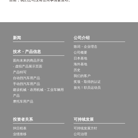
新闻
公司介绍
致词・企业理念
技术・产品信息
公司概要
日本基地
面向未来的商品开发
海外基地
- 虚拟产品展示页面
历史
产品特写
我们的客户
自动挡汽车用产品
奖项・取得的认证
手动挡汽车用产品
放光！职员运动员
建设机械・农用机械・工业车辆用
产品
摩托车用产品
投资者关系
可持续发展
IR日程表
可持续发展方针
业绩推移
公司治理